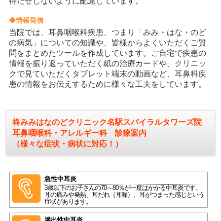
待たせしないように配慮しています。
◆情報発信
当院では、耳鼻咽喉科疾患、つまり「みみ・はな・のど
の病気」についての知識や、皆様からよくいただくご質
問をまとめたツールを作成しています。ご自宅で疾患の
情報を振り返っていただく紙の治療カードや、クリニッ
クで見ていただくタブレット端末の動画など、耳鼻科疾
患の情報をお伝えするために様々な工夫をしています。
柊みみはなのどクリニック名駅スパイラルタワーズ院
耳鼻咽喉科・アレルギー科 診療案内
（様々な症状・病状に対応！）
急性中耳炎
3歳以下のお子さんの70～80％が一度はかかる中耳炎です。
耳の痛みや発熱、耳だれ（耳漏）、耳がつまった感じという
症状があります。
滲出性中耳炎