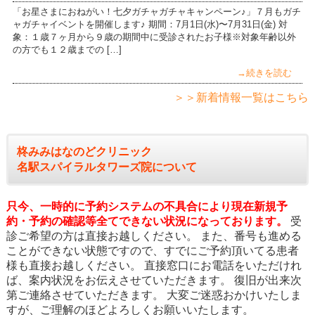
「お星さまにおねがい！七夕ガチャガチャキャンペーン♪」７月もガチ
ャガチャイベントを開催します♪ 期間：7月1日(水)〜7月31日(金) 対
象：１歳７ヶ月から９歳の期間中に受診されたお子様※対象年齢以外
の方でも１２歳までの […]
→続きを読む
＞＞新着情報一覧はこちら
柊みみはなのどクリニック
名駅スパイラルタワーズ院について
只今、一時的に予約システムの不具合により現在新規予
約・予約の確認等全てできない状況になっております。
受
診ご希望の方は直接お越しください。 また、番号も進める
ことができない状態ですので、すでにご予約頂いてる患者
様も直接お越しください。 直接窓口にお電話をいただけれ
ば、案内状況をお伝えさせていただきます。 復旧が出来次
第ご連絡させていただきます。 大変ご迷惑おかけいたしま
すが、ご理解のほどよろしくお願いいたします。