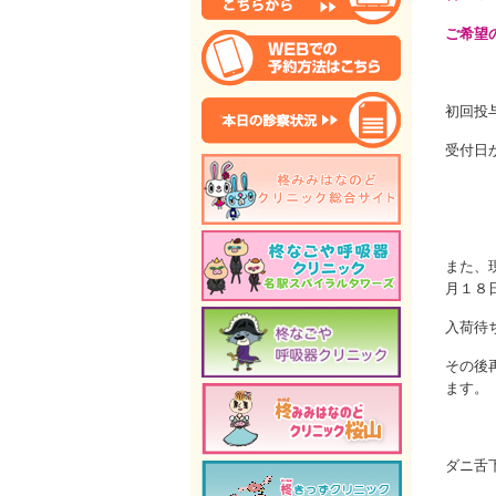
ご希望
初回投
受付日
また、
月１８
入荷待
その後
ます。
ダニ舌