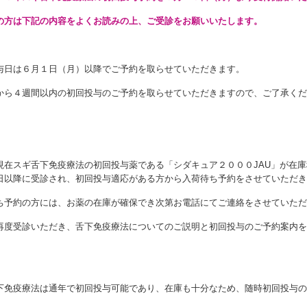
の方は下記の内容をよくお読みの上、ご受診をお願いいたします。
与日は６月１日（月）以降でご予約を取らせていただきます。
から４週間以内の初回投与のご予約を取らせていただきますので、ご了承くだ
現在スギ舌下免疫療法の初回投与薬である「シダキュア２０００JAU」が在
日以降に受診され、初回投与適応がある方から入荷待ち予約をさせていただき
ち予約の方には、お薬の在庫が確保でき次第お電話にてご連絡をさせていただ
再度受診いただき、舌下免疫療法についてのご説明と初回投与のご予約案内を
下免疫療法は通年で初回投与可能であり、在庫も十分なため、随時初回投与の