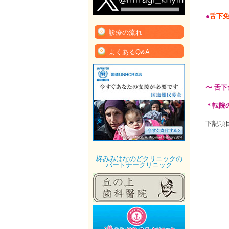
●
舌下
診療の流れ
よくあるQ&A
〜 舌
＊転院
下記項
柊みみはなのどクリニックの
パートナークリニック