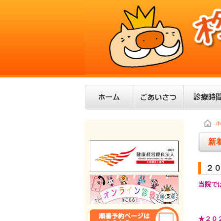
ホ
新
２０
当院で
★２０