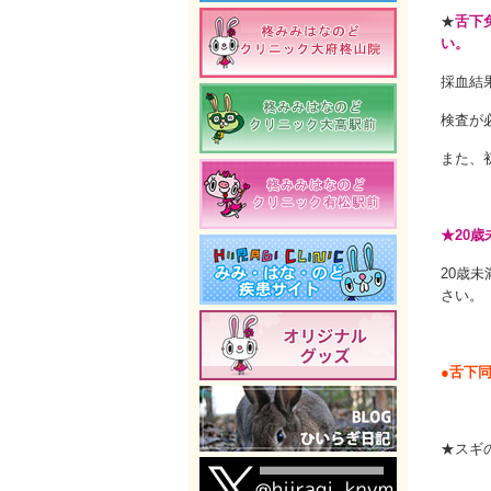
★
舌下
い。
採血結
検査が
また、
★20
20歳
さい。
●舌下
★スギ