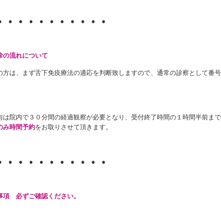
● ● ● ● ● ● ● ● ● ● ●
診の流れについて
の方は、まず舌下免疫療法の適応を判断致しますので、通常の診察として番号
与は院内で３０分間の経過観察が必要となり、受付終了時間の１時間半前まで
のみ時間予約
をお取りさせて頂きます。
● ● ● ● ● ● ● ● ● ● ●
事項 必ずご確認ください。