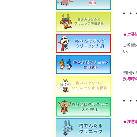
● ● 
★ご受
ご希望
い。
初回投
投与時
● ● 
★注意