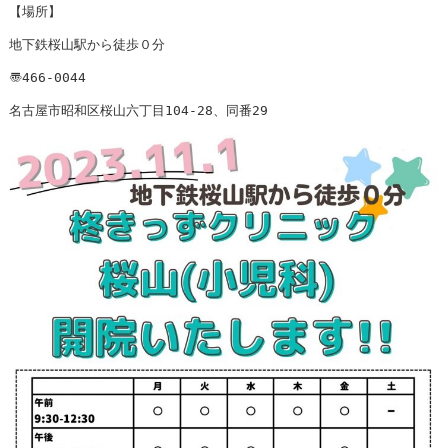
【場所】

地下鉄桜山駅から徒歩０分

〠466-0044

名古屋市昭和区桜山六丁目104-28、同番29