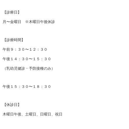
【診療日】

月〜金曜日　※木曜日午後休診

【診療時間】

午前９：３０〜１２：３０

午後１４：３０〜１５：３０

（乳幼児健診・予防接種のみ）

午後１５：３０〜１８：３０

【休診日】

木曜日午後、土曜日、日曜日、祝日
