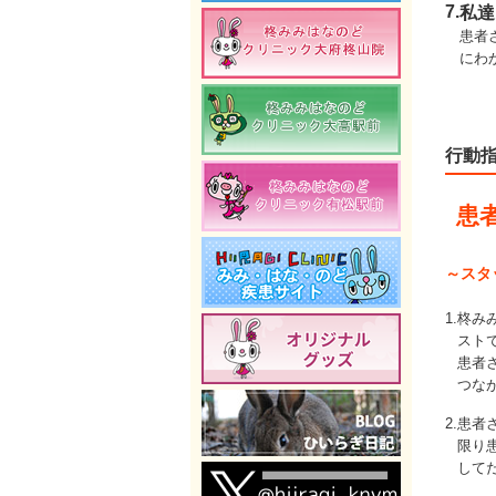
7.
私達
患者
にわ
行動
患
～スタ
1.
柊み
スト
患者
つな
2.
患者
限り
して