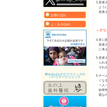
3.
患者
よう
患者
診療の流れ
よくあるQ&A
～クリ
4.
常に
患者
に考
5.
患者
られ
それ
柊みみはなのどクリニックの
6.
チー
パートナークリニック
くな
一人
効率
題な