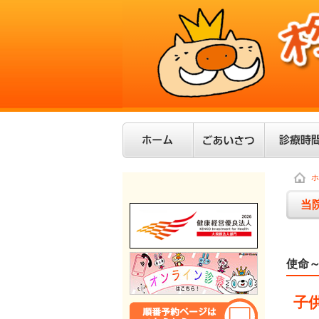
ホ
当
使命
子