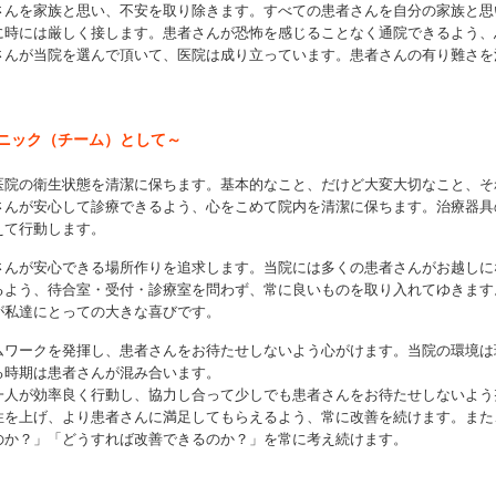
さんを家族と思い、不安を取り除きます。すべての患者さんを自分の家族と思
に時には厳しく接します。患者さんが恐怖を感じることなく通院できるよう、
さんが当院を選んで頂いて、医院は成り立っています。患者さんの有り難さを
ニック（チーム）として～
医院の衛生状態を清潔に保ちます。基本的なこと、だけど大変大切なこと、そ
さんが安心して診療できるよう、心をこめて院内を清潔に保ちます。治療器具
えて行動します。
さんが安心できる場所作りを追求します。当院には多くの患者さんがお越しに
るよう、待合室・受付・診療室を問わず、常に良いものを取り入れてゆきます
が私達にとっての大きな喜びです。
ムワークを発揮し、患者さんをお待たせしないよう心がけます。当院の環境は
る時期は患者さんが混み合います。
一人が効率良く行動し、協力し合って少しでも患者さんをお待たせしないよう
性を上げ、より患者さんに満足してもらえるよう、常に改善を続けます。また
のか？」「どうすれば改善できるのか？」を常に考え続けます。