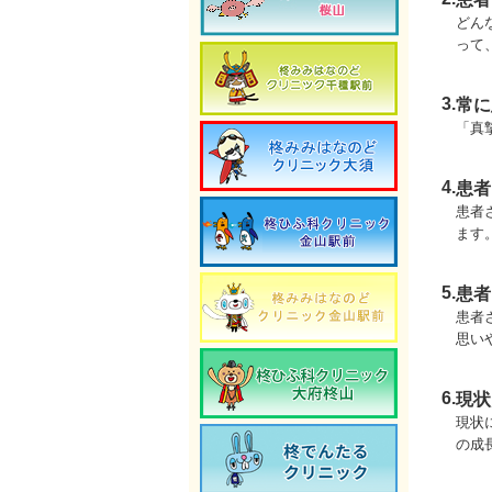
どん
って
3.
常に
「真
4.
患者
患者
ます
5.
患者
患者
思い
6.
現状
現状
の成