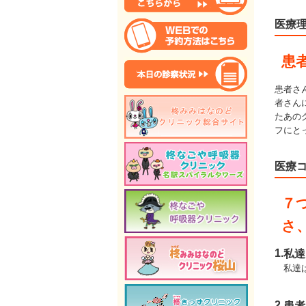
医療
患
患者さ
者さん
たあの
フにと
医療
７
さ
1.
私達
私達
2.
患者