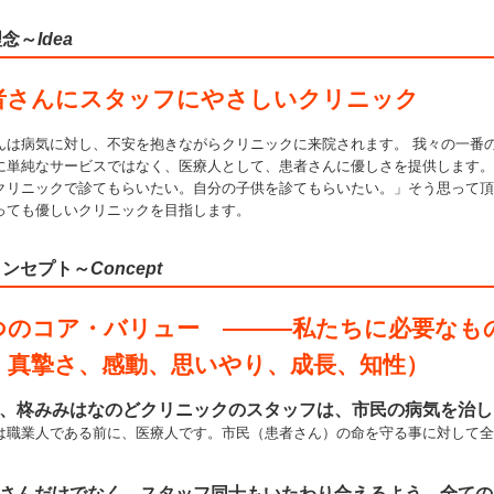
理念～
Idea
者さんにスタッフにやさしいクリニック
んは病気に対し、不安を抱きながらクリニックに来院されます。 我々の一番
に単純なサービスではなく、医療人として、患者さんに優しさを提供します。
クリニックで診てもらいたい。自分の子供を診てもらいたい。」そう思って頂
っても優しいクリニックを目指します。
コンセプト～
Concept
つのコア・バリュー ———私たちに必要なもの
、真摯さ、感動、思いやり、成長、知性）
、柊みみはなのどクリニックのスタッフは、市民の病気を治し
は職業人である前に、医療人です。市民（患者さん）の命を守る事に対して全
さんだけでなく、スタッフ同士もいたわり合えるよう、全ての