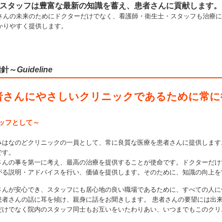
スタッフは豊富な最新の知識を蓄え、患者さんに貢献します。
さんの未来のためにドクターだけでなく、看護師・衛生士・スタッフも治療に
かりやすく提供します。
指針～
Guideline
者さんにやさしいクリニックであるために常に
ッフとして～
みはなのどクリニックの一員として、常に良質な医療を患者さんに提供します
です。
さんの事を第一に考え、最高の治療を提供することが使命です。ドクターだけ
がる説明・アドバイスを行い、価値を提供します。そのために、知識の向上を
さんが安心でき、スタッフにも居心地の良い職場であるために、すべての人に
患者さんの話に耳を傾け、親身に話をお聞きします。 患者さんの要望には出
だけでなく院内のスタッフ同士もお互いをいたわりあい、いつまでもこのクリ