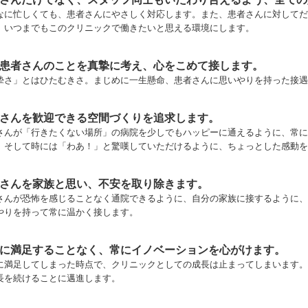
なに忙しくても、患者さんにやさしく対応します。また、患者さんに対してだ
、いつまでもこのクリニックで働きたいと思える環境にします。
患者さんのことを真摯に考え、心をこめて接します。
摯さ」とはひたむきさ。まじめに一生懸命、患者さんに思いやりを持った接遇
さんを歓迎できる空間づくりを追求します。
さんが「行きたくない場所」の病院を少しでもハッピーに通えるように、常に
。そして時には「わあ！」と驚嘆していただけるように、ちょっとした感動を
さんを家族と思い、不安を取り除きます。
さんが恐怖を感じることなく通院できるように、自分の家族に接するように、
やりを持って常に温かく接します。
に満足することなく、常にイノベーションを心がけます。
に満足してしまった時点で、クリニックとしての成長は止まってしまいます。
長を続けることに邁進します。